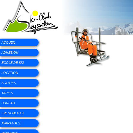
ACCUEIL
ADHESION
ECOLE DE SKI
LOCATION
SORTIES
TARIFS
BUREAU
EVENEMENTS
AVANTAGES