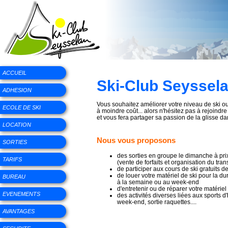
ACCUEIL
Ski-Club Seyssela
ADHESION
Vous souhaitez améliorer votre niveau de ski o
ECOLE DE SKI
à moindre coût... alors n'hésitez pas à rejoindre
et vous fera partager sa passion de la glisse d
LOCATION
Nous vous proposons
SORTIES
des sorties en groupe le dimanche à prix
TARIFS
(vente de forfaits et organisation du tran
de participer aux cours de ski gratuits de
de louer votre matériel de ski pour la du
BUREAU
à la semaine ou au week-end
d'entretenir ou de réparer votre matériel
EVENEMENTS
des activités diverses liées aux sports d'
week-end, sortie raquettes....
AVANTAGES