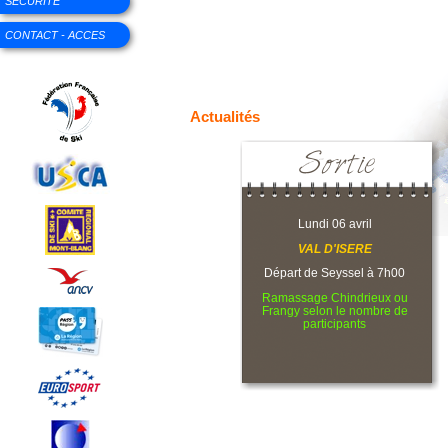
SECURITE
CONTACT - ACCES
Actualités
Lundi 06 avril
VAL D'ISERE
Départ de Seyssel à 7h00
Ramassage Chindrieux ou
Frangy selon le nombre de
participants